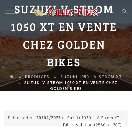
SUZUKI V-STROM
1050 XT EN VENTE
CHEZ GOLDEN
BIKES
→
→
PRODUCTS
SUZUKI 1050 – V-STROM XT
→
SUZUKI V-STROM 1050 XT EN VENTE CHEZ
GOLDEN BIKES
Published on
20/04/2023
in
Suzuki 1050 – V-Strom XT
Full resolution (2560 × 1707)