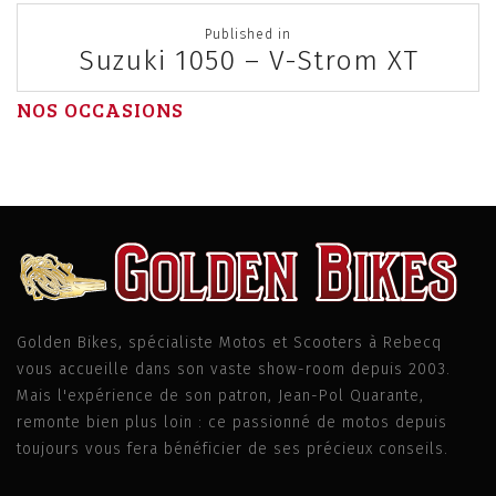
Post
Published in
navigation
Suzuki 1050 – V-Strom XT
NOS OCCASIONS
Golden Bikes, spécialiste Motos et Scooters à Rebecq
vous accueille dans son vaste show-room depuis 2003.
Mais l'expérience de son patron, Jean-Pol Quarante,
remonte bien plus loin : ce passionné de motos depuis
toujours vous fera bénéficier de ses précieux conseils.