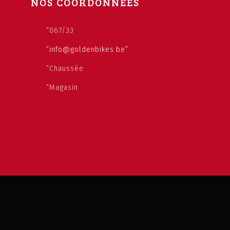
NOS COORDONNEES
”067/33
”info@goldenbikes.be”
”Chaussée
”Magasin