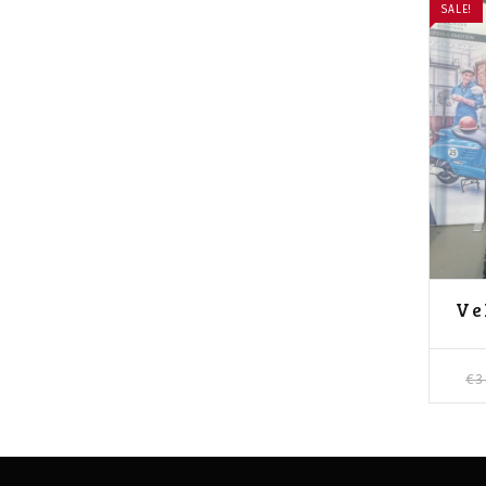
SALE!
Ve
€
3