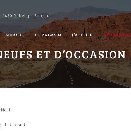
- 1430 Rebecq - Belgique
ACCUEIL
LE MAGASIN
L’ATELIER
VÉHICULES 
NEUFS ET D’OCCASION
 Neuf
 all 4 results