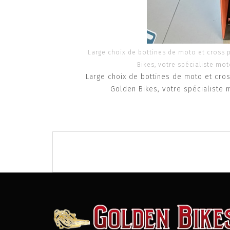
Large choix de bottines de moto et cross
Bikes, votre spécialiste mo
Large choix de bottines de moto et cro
Golden Bikes, votre spécialiste 
Post
navigation