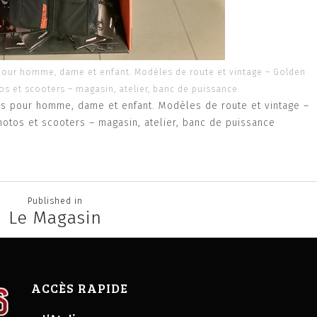
 pour homme, dame et enfant. Modèles de route et vintage – Golden
tos et scooters – magasin, atelier, banc de puissance
ss pour homme, dame et enfant. Modèles de route et vintage –
motos et scooters – magasin, atelier, banc de puissance
Published in
Le Magasin
ACCÈS RAPIDE