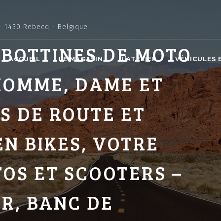
- 1430 Rebecq - Belgique
 BOTTINES DE MOTO
ACCUEIL
LE MAGASIN
L’ATELIER
VÉHICULES 
HOMME, DAME ET
S DE ROUTE ET
N BIKES, VOTRE
TOS ET SCOOTERS –
R, BANC DE