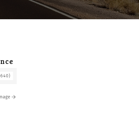
ance
 640)
Image