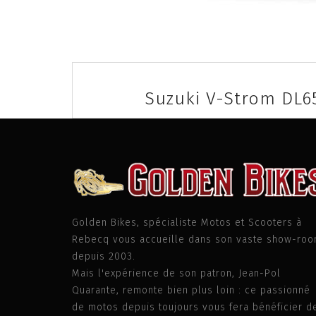
Post
navigation
Suzuki V-Strom DL6
Golden Bikes, spécialiste Motos et Scooters à
Rebecq vous accueille dans son vaste show-ro
depuis 2003.
Mais l'expérience de son patron, Jean-Pol
Quarante, remonte bien plus loin : ce passionné
de motos depuis toujours vous fera bénéficier d