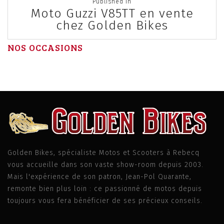
Published in
navigation
Moto Guzzi V85TT en vente
chez Golden Bikes
NOS OCCASIONS
Golden Bikes, spécialiste Motos et Scooters à Rebecq
vous accueille dans son vaste show-room depuis 2003.
Mais l'expérience de son patron, Jean-Pol Quarante,
remonte bien plus loin : ce passionné de motos depuis
toujours vous fera bénéficier de ses précieux conseils.