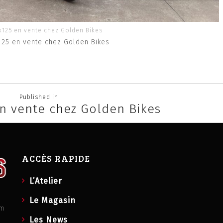
x125 en vente chez Golden Bikes
125 en vente chez Golden Bikes
Published in
en vente chez Golden Bikes
ACCÈS RAPIDE
L’Atelier
Le Magasin
om
Les News