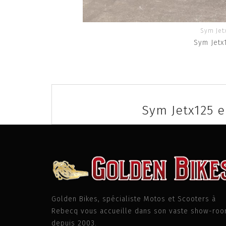
Sym Jet
Sym Jetx
Post
navigation
Sym Jetx125 
Golden Bikes, spécialiste Motos et Scooters à
Rebecq vous accueille dans son vaste show-ro
depuis 2003.