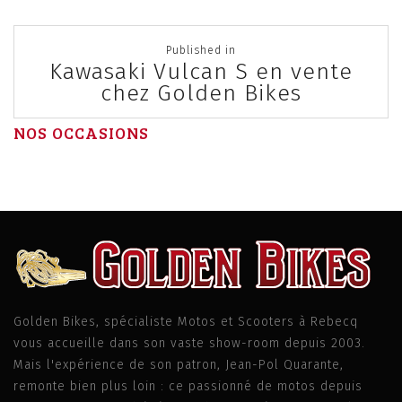
Post
Published in
navigation
Kawasaki Vulcan S en vente
chez Golden Bikes
NOS OCCASIONS
Golden Bikes, spécialiste Motos et Scooters à Rebecq
vous accueille dans son vaste show-room depuis 2003.
Mais l'expérience de son patron, Jean-Pol Quarante,
remonte bien plus loin : ce passionné de motos depuis