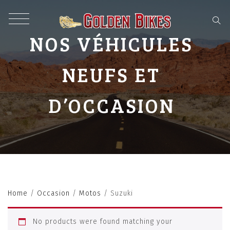
NOS VÉHICULES
NEUFS ET
D’OCCASION
Home
/
Occasion
/
Motos
/ Suzuki
No products were found matching your